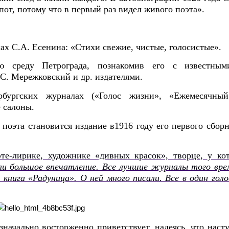
 пот, потому что в первый раз видел живого поэта».
ах С.А. Есенина: «Стихи свежие, чистые, голосистые».
ю среду Петрограда, познакомив его с известным
.С. Мережковский и др. издателями.
бургских журналах («Голос жизни», «Ежемесячный
 салоны.
оэта становится издание в1916 году его первого сборн
е-лирике, художнике «дивных красок», творце, у кот
ли большое впечатление. Все лучшие журналы того вре
книга «Радуница». О ней много писали. Все в один голо
ачально восторженно приветствует, надеясь, что насту