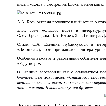
писал: «Когда я смотрел на Блока, с меня капал
А.А. Блок оставил положительный отзыв о стих
Блок ввел молодого поэта в литературну
С.М. Городецким, Н.А. Клюев, З.Н. Гиппиус, Д
Стихи С.А. Есенина публикуются в петер
«Летопись»), поэта приглашают в литературные
Особенно важным и радостными событием для п
«Радуница ».
О Есенине заговорили как о самобытном поэт
будущее. Сам поэт писал:
«Стихи мои произве
печатать меня, а осенью появилась моя первая 
что я талант. Я знал это лучше других»
Произошедшую в 1917 году революцию поэт изн