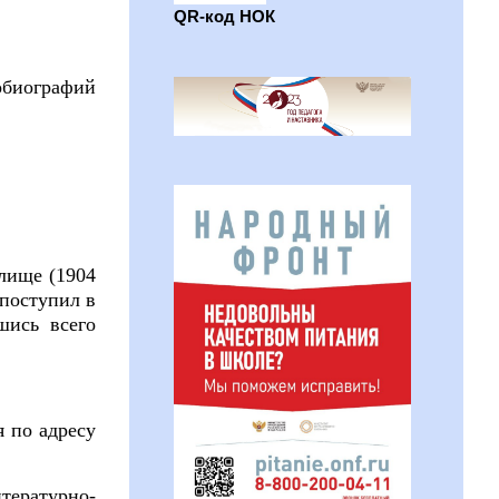
QR-код НОК
обиографий
илище (1904
 поступил в
шись всего
я по адресу
итературно-