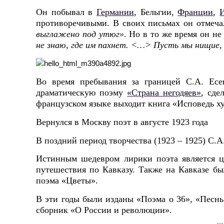
Он побывал в
Германии
, Бельгии,
Франции
,
противоречивыми. В своих письмах он отме
выглажено под утюг»
. Но в то же время он не
не знаю, где им пахнет. <…> Пусть мы нищие, 
Во время пребывания за границей С.А. Ес
драматическую поэму
«Страна негодяев»
, сде
французском языке выходит книга «Исповедь ху
Вернулся в Москву поэт в августе 1923 года
В поздний период творчества (1923 – 1925) С.А
Истинным шедевром лирики поэта является 
путешествия по Кавказу. Также на Кавказе б
поэма «Цветы».
В эти годы были изданы «Поэма о 36», «Песнь
сборник «О России и революции».