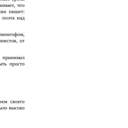
имает, что
нин пишет:
 поэта над
иенгофом,
нистов, от
 принимал
ыть просто
ием своего
было высоко