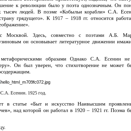
ношение к революции было у поэта однозначным. Он пон
х тысяч людей. В поэме «Кобыльи корабли» С.А. Есе
трану грядущего». К 1917 – 1918 гг. относится работа
еображение».
 Москвой. Здесь, совместно с поэтами А.Б. Мар
узиновым он основывает литературное движении имажи
 метафорическими образами Однако С.А. Есенин не
еру». Он был уверен, что стихотворение не может б
лосодержащим.
С.А. Есенин. 1925 год.
ает в статье «Быт и искусство Наивысшим проявлен
ев», над которой он работал в 1920 – 1921 гг. Поэма 
цу.