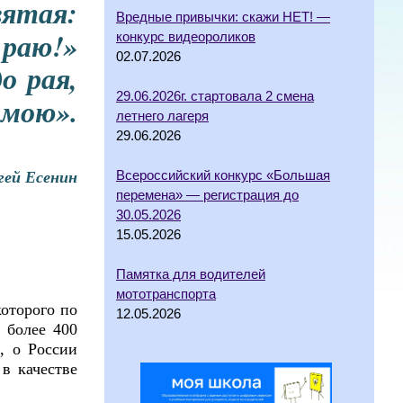
вятая:
Вредные привычки: скажи НЕТ! —
 раю!»
конкурс видеороликов
02.07.2026
до
рая
,
29.06.2026г. стартовала 2 смена
мою
».
летнего лагеря
29.06.2026
гей Есенин
Всероссийский конкурс «Большая
перемена» — регистрация до
30.05.2026
15.05.2026
Памятка для водителей
мототранспорта
которого по
12.05.2026
 более 400
, о России
в качестве