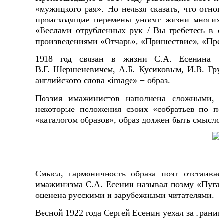
«мужицкого рая». Но нельзя сказать, что от
происходящие перемены уносят жизни многи
«Веслами отрубленных рук / Вы гребетесь в с
произведениями «Отчарь», «Пришествие», «Пр
1918 год связан в жизни С.А. Есенина с
В.Г. Шершеневичем, А.Б. Кусиковым, И.В. Гр
английского слова «image» − образ.
Поэзия имажинистов наполнена сложными,
некоторые положения своих «собратьев по п
«каталогом образов», образ должен быть смыс
Смысл, гармоничность образа поэт отстаив
имажинизма С.А. Есенин называл поэму «Пугач
оценена русскими и зарубежными читателями.
Весной 1922 года Сергей Есенин уехал за грани