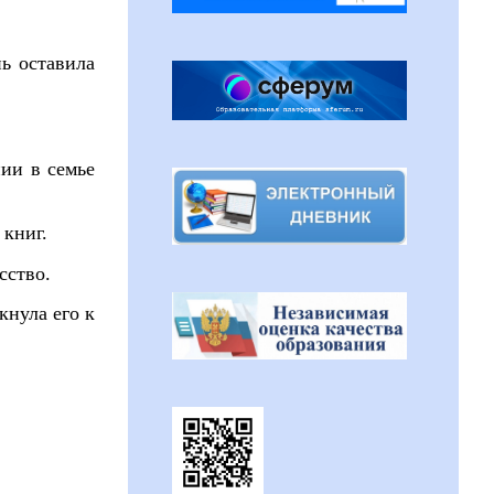
ь оставила
нии в семье
 книг.
сство.
кнула его к