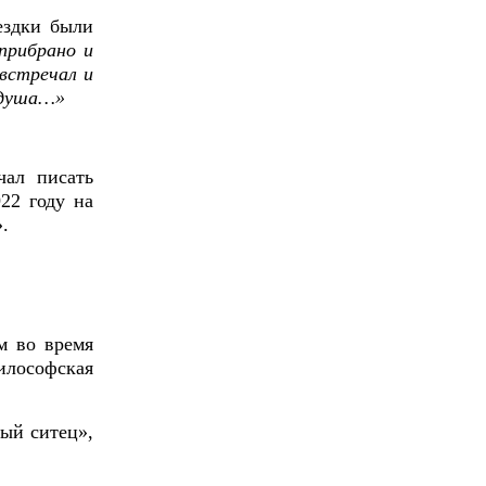
ездки были
 прибрано и
 встречал и
ь душа…»
чал писать
22 году на
.
м во время
илософская
вый ситец»,