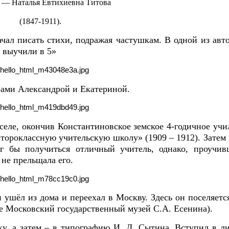
 — Наталья Евтихиевна Титова
(1847-1911).
ачал писать стихи, подражая частушкам.
В одной из авт
ь выучили в 5»
рами Александрой и Екатериной.
селе, окончив Константиновское земское 4-годичное уч
«Второклассную учительскую школу» (1909 – 1912).
Затем
г бы получиться отличный учитель, однако, проучив
 не прельщала его.
ушёл из дома и переехал в Москву. Здесь он поселяетс
е Московский государственный музей С.А. Есенина).
ку, а затем – в типографию И. Д. Сытина. Вступил в л