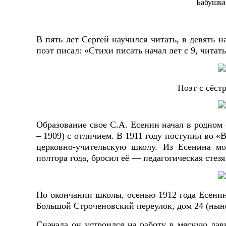
Бабушка
В пять лет Сергей научился читать, в девять н
поэт писал: «Стихи писать начал лет с 9, читат
Поэт с сёст
Образование свое С.А. Есенин начал в родном 
– 1909) с отличием. В 1911 году поступил во 
церковно-учительскую школу. Из Есенина мо
полтора года, бросил её — педагогическая стезя
По окончании школы, осенью 1912 года Есенин 
Большой Строченовский переулок, дом 24 (нын
Сначала он устроился на работу в мясную лав