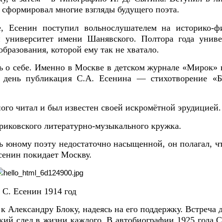
сформировал многие взгляды будущего поэта.
е, Есенин поступил вольнослушателем на историко-ф
 университет имени Шанявского. Полтора года униве
бразования, которой ему так не хватало.
ь о себе. Именно в Москве в детском журнале «Мирок» 
й день публикация С.А. Есенина — стихотворение «Б
ого читал и был известен своей искромётной эрудицией.
риковского литературно-музыкального кружка.
ь юному поэту недостаточно насыщенной, он полагал, ч
Есенин покидает Москву.
С. Есенин 1914 год
к Александру Блоку, надеясь на его поддержку. Встреча 
окий след в жизни каждого. В автобиографии 1925 года 