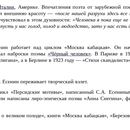
Италии
, Америке. Впечатления поэта от зарубежной по
чал внешнюю красоту —
«после нашей разрухи здесь все
 чувствовал в этом духовности:
«Человека я пока еще не
пусть у нас голод, холод и людоедство, зато у нас ест
енин работает над циклом «Москва кабацкая». Он
на
лал наброски поэмы
«Чёрный человек»
.
В Париже в 19
лигана», а в Берлине в 1923 году — «Стихи скандалиста»
. Есенин переживает творческий взлет.
цикл «Персидские мотивы», написанный С.А. Есенины
ыли написаны лиро-эпическая поэма «Анна Снегина», ф
 о великом походе», книги «Москва кабацкая», «Березо