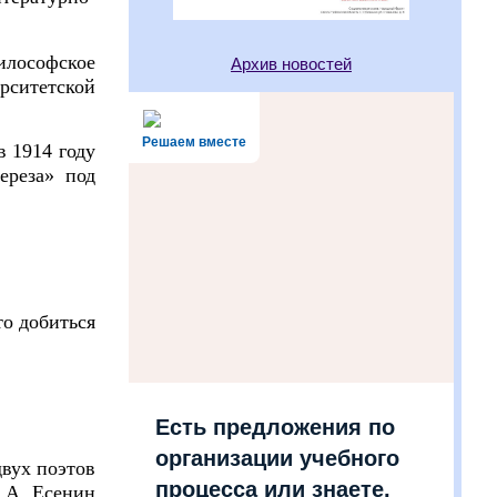
илософское
Архив новостей
рситетской
Решаем вместе
в 1914 году
ереза» под
то добиться
Есть предложения по
организации учебного
двух поэтов
процесса или знаете,
С.А. Есенин