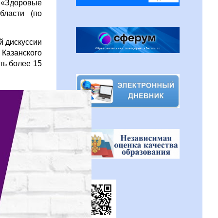
и «Здоровые
бласти (по
й дискуссии
 Казанского
ть более 15