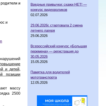
 родители и
Вредные привычки: скажи НЕТ! —
конкурс видеороликов
02.07.2026
ос и
29.06.2026г. стартовала 2 смена
летнего лагеря
29.06.2026
mn
Всероссийский конкурс «Большая
перемена» — регистрация до
30.05.2026
онарушений
15.05.2026
 повышение
й и детей,
Памятка для водителей
ой позиции
мототранспорта
12.05.2026
чают массу
рядка 2500