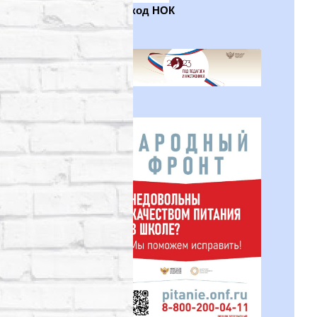
QR-код НОК