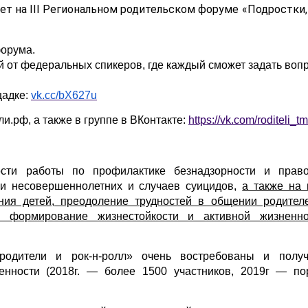
ет на III Региональном родительском форуме «Подростки,
форума.
 от федеральных спикеров, где каждый сможет задать вопр
щадке:
vk.cc/bX627u
и.рф, а также в группе в ВКонтакте:
https://vk.com/roditeli_t
ти работы по профилактике безнадзорности и прав
ии несовершеннолетних и случаев суицидов,
а также на
ния детей, преодоление трудностей в общении родителе
й, формирование жизнестойкости и активной жизненн
 родители и рок-н-ролл» очень востребованы и
полу
енности (2018г. — более 1500 участников, 2019г — по