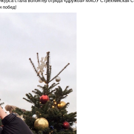
конкурса стала волонтер отряда «Дружба» МАОУ Стрехнинская
и побед!