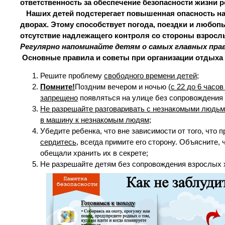
ответственность за обеспечение безопасности жизни р
Наших детей подстерегает повышенная опасность на 
дворах. Этому способствует погода, поездки и любоп
отсутствие надлежащего контроля со стороны взросл
Регулярно напоминайте детям о самых главных прав
Основные правила и советы при организации отдыха
Решите проблему
свободного времени детей
;
Помните!
Поздним вечером и ночью (
с 22 до 6 часо
запрещено
появляться на улице без сопровождения
Не разрешайте разговаривать с незнакомыми людь
в машину к незнакомым людям
;
Убедите ребенка, что вне зависимости от того, что 
сердитесь
, всегда примите его сторону. Объясните,
обещали хранить их в секрете;
Не разрешайте детям без сопровождения взрослых х