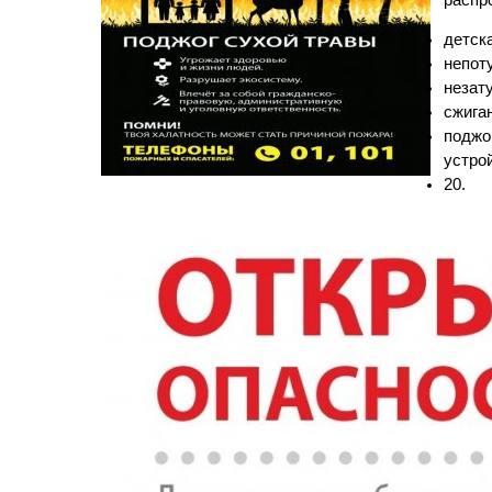
детск
непот
незат
сжига
поджо
устро
20.