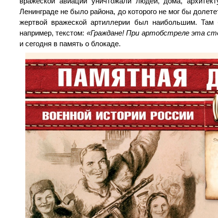
вражеской авиации уничтожали людей, дома, архитек
Ленинграде не было района, до которого не мог бы долет
жертвой вражеской артиллерии был наибольшим. Там
например, текстом:
«Граждане! При артобстреле эта ст
и сегодня в память о блокаде.