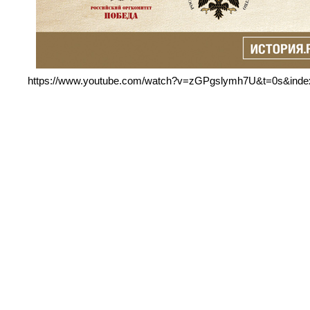
https://www.youtube.com/watch?v=zGPgslymh7U&t=0s&in