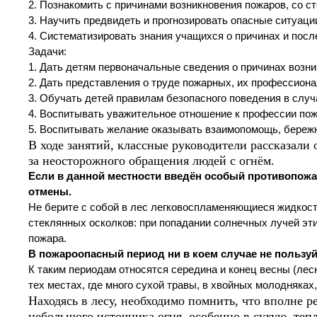
2. Познакомить с причинами возникновения пожаров, со с
3. Научить предвидеть и прогнозировать опасные ситуаци
4. Систематизировать знания учащихся о причинах и посл
Задачи:
1. Дать детям первоначальные сведения о причинах возни
2. Дать представления о труде пожарных, их профессион
3. Обучать детей правилам безопасного поведения в случ
4. Воспитывать уважительное отношение к профессии по
5. Воспитывать желание оказывать взаимопомощь, бережн
В ходе занятий, классные руководители рассказали
за неосторожного обращения людей с огнём.
Если в данной местности введён особый противопожа
отмены.
Не берите с собой в лес легковоспламеняющиеся жидкости
стеклянных осколков: при попадании солнечных лучей эти
пожара.
В пожароопасный период ни в коем случае не пользуй
К таким периодам относятся середина и конец весны (лес
тех местах, где много сухой травы, в хвойных молодняках
Находясь в лесу, необходимо помнить, что вполне р
небольшого источника огня, особенно в сухую, теп