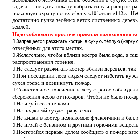
задача — не дать пожару набрать силу и распростр
пожарную охрану по телефону «101»или «112». Не
достаточно пучка зелёных веток лиственных деревь
землей.
Надо соблюдать простые правила пользования ко
 Запрещается разжигать костры в сухую, тёплую (жаркую
отведённых для этого местах.
Желательно, чтобы вблизи костра была вода, а та

распространения горения.
Не следует разжигать костёр вблизи деревьев, так 

При посещении леса людям следует избегать куре

сухая трава и возникнуть пожар.
Сознательное поведение в лесу строгое соблюден

сбережения лесов от пожаров. Чтобы не было пожар
Не играй со спичками.

Не поджигай сухую траву, сено.

Не кидай в костер незнакомые флакончики и балло

Не играй с бензином и другими горючими веществ

Постарайся первым делом сообщить о пожаре взр
