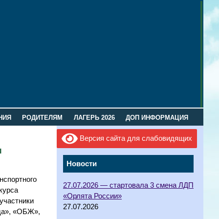
НИЯ
РОДИТЕЛЯМ
ЛАГЕРЬ 2026
ДОП ИНФОРМАЦИЯ
Версия сайта для слабовидящих
и
Новости
нспортного
27.07.2026 — стартовала 3 смена ЛДП
курса
«Орлята России»
 участники
27.07.2026
да», «ОБЖ»,