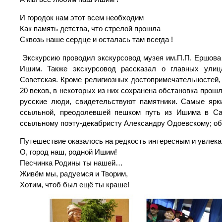
И городок нам этот всем необходим
Как память детства, что стрелой прошла
Сквозь наше сердце и осталась там всегда !
Экскурсию проводил экскурсовод музея им.П.П. Ершова 
Ишим. Также экскурсовод рассказал о главных ули
Советская. Кроме религиозных достопримечательностей,
20 веков, в некоторых из них сохранена обстановка про
русские люди, свидетельствуют памятники. Самые ярк
ссыльной, преодолевшей пешком путь из Ишима в Сан
ссыльному поэту-декабристу Александру Одоевскому; обе
Путешествие оказалось на редкость интересным и увлек
О, город наш, родной Ишим!
Песчинка Родины ты нашей…
Живём мы, радуемся и Творим,
Хотим, чтоб был ещё ты краше!