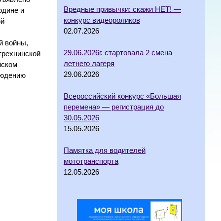
Вредные привычки: скажи НЕТ! —
одине и
конкурс видеороликов
ой
02.07.2026
й войны,
29.06.2026г. стартовала 2 смена
трехнинской
летнего лагеря
йском
29.06.2026
людению
Всероссийский конкурс «Большая
перемена» — регистрация до
30.05.2026
15.05.2026
Памятка для водителей
мототранспорта
12.05.2026