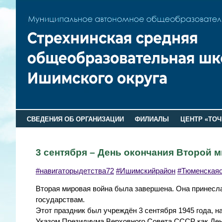
СВЕДЕНИЯ ОБ ОРГАНИЗАЦИИ
ФИЛИАЛЫ
ЦЕНТР «ТОЧ
3 сентября – День окончания Второй 
#навигаторыдетства72
#Ишимскийрайон
#Тюменская
Вторая мировая война была завершена. Она принесл
государствам.
Этот праздник был учреждён 3 сентября 1945 года, 
Указом Президиума Верховного Совета СССР как Ден