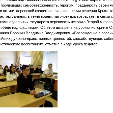
, проявивших самоотверженность, героизм, преданность своей Р
и антигитлеровской коалиции при выполнении решения Крымск
ас актуальность темы войны, патриотизма возрастает в связи с
ами отдельных государств переписать историю Второй мирово
 победе над фашизмом. Об этом шла речь на уроках истории в С
знания Воронин Владимир Владимирович. «Возрождение в росси
нейших духовно-нравственных ценностей, способствующих соб
отического воспитания», отметил в ходе урока педагог.