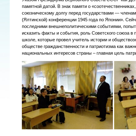
памятной датой. В знак памяти о «соотечественниках
союзническому долгу перед государствами — членам
(Ялтинской) конференции 1945 года по Японии». Сейч
последними внешнеполитическими событиями, попытк
исказить факты и события, роль Советского союза в
школе, которые провел учитель истории и общество
обществе гражданственности и патриотизма как важ
национальных интересов страны – главная цель патри