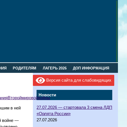
НИЯ
РОДИТЕЛЯМ
ЛАГЕРЬ 2026
ДОП ИНФОРМАЦИЯ
Версия сайта для слабовидящих
Новости
нияВтороймировойвойны
27.07.2026 — стартовала 3 смена ЛДП
вшим в ней
«Орлята России»
27.07.2026
й войне —
бъявлено