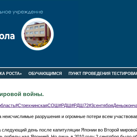
КА РОСТА»
ОБУЧАЮЩИМСЯ
ПУНКТ ПРОВЕДЕНИЯ ТЕСТИРОВА
мировой войны.
область
#СтрехнинскаяСОШ
#РДШ#РДШ72#3сентябряДеньоконча
а неисчислимые разрушения и огромные потери всем участвова
на следующий день после капитуляции Японии во Второй мирово
ь победы над Японией. Но лишь в 2010 году 2 сентября было о