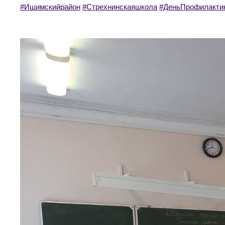
#Ишимскийрайон
#Стрехнинскаяшкола
#ДеньПрофилакти