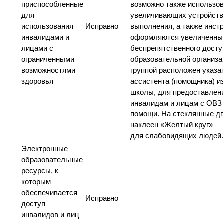
приспособленные
возможно также использо
для
увеличивающих устройств
использования
Исправно
выполнения, а также инст
инвалидами и
оформляются увеличенны
лицами с
беспрепятственного досту
ограниченными
образовательной организ
возможностями
группой расположен указа
здоровья
ассистента (помощника) и
школы, для предоставлени
инвалидам и лицам с ОВЗ
помощи. На стеклянные дв
наклеен «Желтый круг»— 
для слабовидящих людей.
Электронные
образовательные
ресурсы, к
которым
обеспечивается
Исправно
доступ
инвалидов и лиц