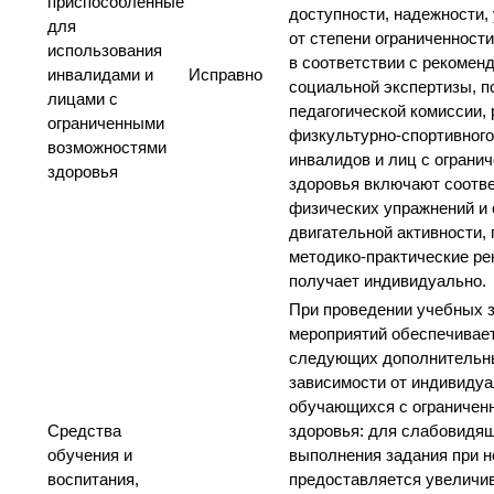
приспособленные
доступности, надежности,
для
от степени ограниченност
использования
в соответствии с рекомен
инвалидами и
Исправно
социальной экспертизы, п
лицами с
педагогической комиссии,
ограниченными
физкультурно-спортивного
возможностями
инвалидов и лиц с огран
здоровья
здоровья включают соотв
физических упражнений и
двигательной активности,
методико-практические ре
получает индивидуально.
При проведении учебных з
мероприятий обеспечивае
следующих дополнительны
зависимости от индивидуа
обучающихся с ограничен
Средства
здоровья: для слабовидя
обучения и
выполнения задания при 
воспитания,
предоставляется увеличи