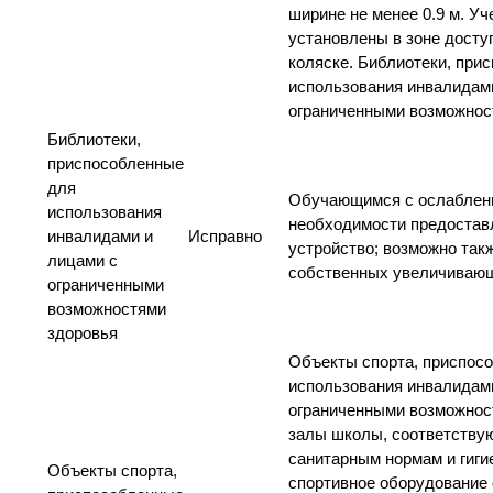
ширине не менее 0.9 м. Уч
установлены в зоне досту
коляске. Библиотеки, при
использования инвалидам
ограниченными возможнос
Библиотеки,
приспособленные
для
Обучающимся с ослаблен
использования
необходимости предостав
инвалидами и
Исправно
устройство; возможно так
лицами с
собственных увеличивающ
ограниченными
возможностями
здоровья
Объекты спорта, приспос
использования инвалидам
ограниченными возможнос
залы школы, соответству
санитарным нормам и гиги
Объекты спорта,
спортивное оборудование 