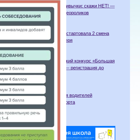
Вредные привычки: скажи НЕТ! —
конкурс видеороликов
02.07.2026
29.06.2026г. стартовала 2 смена
летнего лагеря
29.06.2026
Всероссийский конкурс «Большая
перемена» — регистрация до
30.05.2026
15.05.2026
Памятка для водителей
мототранспорта
12.05.2026