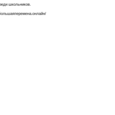
реди школьников.
//большаяперемена.онлайн/