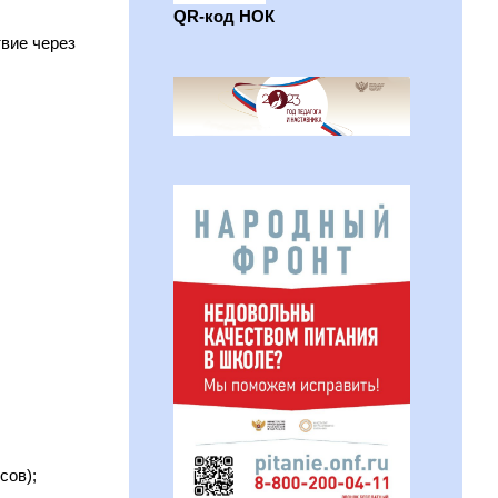
QR-код НОК
вие через
сов);