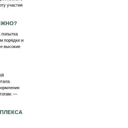
рту участия
ОЖНО?
а попытка
м порядке и
ые высокие
ей
ртала
формления
итогам: —
МПЛЕКСА