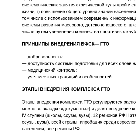
систематических занятиях физической культурой и с
жизни; г) повышение общего уровня знаний населения
том числе с использованием современных информаци
системы развития массового, детско-юношеского, шко
числе путем увеличения количества спортивных клуб
ПРИНЦИПЫ ВНЕДРЕНИЯ ВФСК— ГТО
— добровольность;
— доступность системы подготовки для всех слоев н
— медицинский контроль;
— учет местных традиций и особенностей.
ЭТАПЫ ВНЕДРЕНИЯ КОМПЛЕКСА ГТО
Этапы внедрения комплекса ГТО регулируются распор
можно во вкладке «документы») и делят внедрение комп
IV ступени (школы, ссузы, вузы), 12 регионов РФ II э
ссузы, вузы), всей страны, апробация среди взрослого
населения, все регионы РФ.