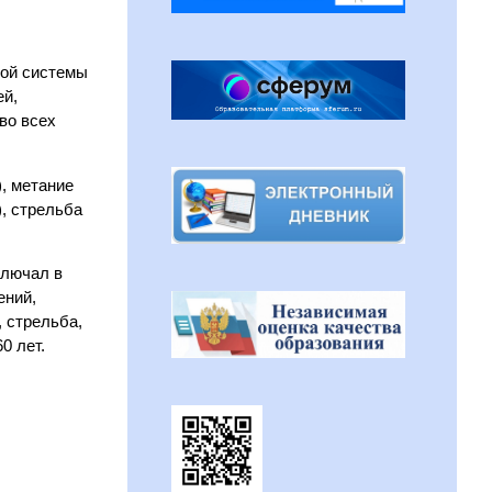
ной системы
ей,
во всех
), метание
), стрельба
ключал в
ений,
, стрельба,
0 лет.