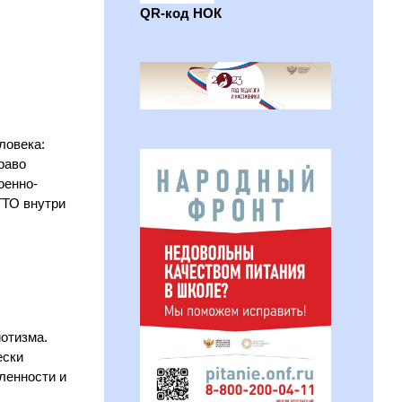
QR-код НОК
ловека:
раво
оенно-
ГТО внутри
отизма.
ески
ленности и