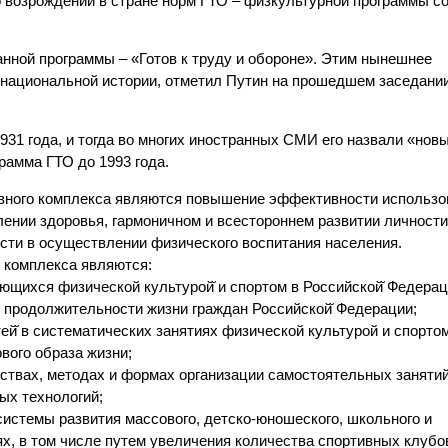
 возрождении в стране норм ГТО – физкультурной программы с
анной программы – «Готов к труду и обороне». Этим нынешнее
 национальной истории, отметил Путин на прошедшем заседании
31 года, и тогда во многих иностранных СМИ его назвали «нов
рамма ГТО до 1993 года.
ивного комплекса являются повышение эффективности использо
лении здоровья, гармоничном и всестороннем развитии личности
сти в осуществлении физического воспитания населения.
 комплекса являются:
ющихся физической культурой̆ и спортом в Российской̆ Федерац
и продолжительности жизни граждан Российской̆ Федерации;
й̆ в систематических занятиях физической культурой и спортом
вого образа жизни;
дствах, методах и формах организации самостоятельных занятий
х технологий;
системы развития массового, детско-юношеского, школьного и
х, в том числе путем увеличения количества спортивных клубо