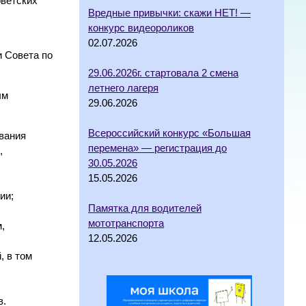
оветских
Вредные привычки: скажи НЕТ! —
конкурс видеороликов
02.07.2026
 Совета по
29.06.2026г. стартовала 2 смена
летнего лагеря
ым
29.06.2026
Всероссийский конкурс «Большая
вания
перемена» — регистрация до
,
30.05.2026
15.05.2026
ии;
Памятка для водителей
мототранспорта
,
12.05.2026
, в том
в.