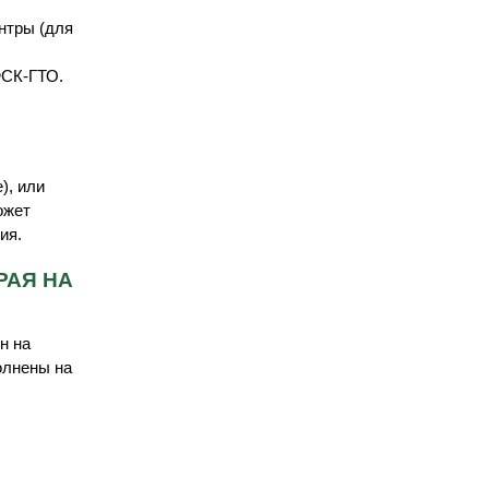
нтры (для
ФСК-ГТО.
), или
ожет
ия.
РАЯ НА
н на
олнены на