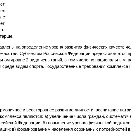
лет
лет
 лет
лет
ет
старше.
влены на определение уровня развития физических качеств че
можностей. Субъектам Российской Федерации предоставляется п
ьном уровне 2 вида испытаний, в том числе по национальным, в
 среде видам спорта. Государственные требования комплекса 
моничное и всестороннее развитие личности, воспитание патри
комплекса являются: а) увеличение числа граждан, систематич
ссийской Федерации; б) повышение уровня физической подготов
ации; в) формирование у населения осознанных потребностей в