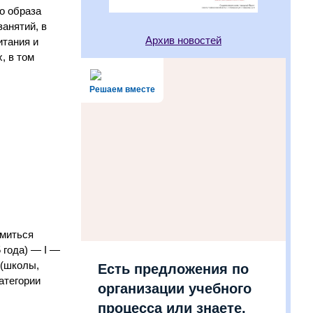
о образа
анятий, в
Архив новостей
итания и
, в том
Решаем вместе
омиться
 года) — I —
 (школы,
Есть предложения по
категории
организации учебного
процесса или знаете,