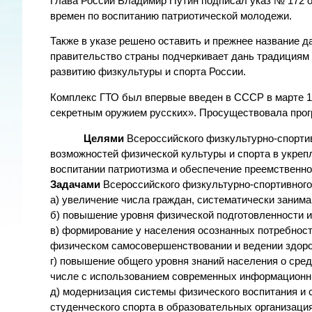
Глава России Владимир Путин подписал указ № 172 о
времен по воспитанию патриотической молодежи.
Также в указе решено оставить и прежнее название д
правительство страны подчеркивает дань традициям
развитию физкультуры и спорта России.
Комплекс ГТО был впервые введен в СССР в марте 19
секретным оружием русских». Просуществовала прог
Целями
Всероссийского физкультурно-спорт
возможностей физической культуры и спорта в укреп
воспитании патриотизма и обеспечение преемственно
Задачами
Всероссийского физкультурно-спортивного
а) увеличение числа граждан, систематически занима
б) повышение уровня физической подготовленности 
в) формирование у населения осознанных потребносте
физическом самосовершенствовании и ведении здоро
г) повышение общего уровня знаний населения о сре
числе с использованием современных информационны
д) модернизация системы физического воспитания и 
студенческого спорта в образовательных организация