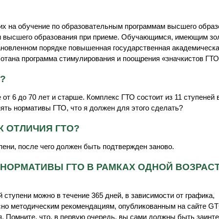
их на обучение по образовательным программам высшего образ
и высшего образования при приеме. Обучающимся, имеющим зол
тановленном порядке повышенная государственная академическ
ботана программа стимулирования и поощрения «значкистов ГТО
?
от 6 до 70 лет и старше. Комплекс ГТО состоит из 11 ступеней 
нять нормативы ГТО, что я должен для этого сделать?
К ОТЛИЧИЯ ГТО?
пени, после чего должен быть подтвержден заново.
НОРМАТИВЫ ГТО В РАМКАХ ОДНОЙ ВОЗРАС
ступени можно в течение 365 дней, в зависимости от графика,
но методическим рекомендациям, опубликованным на сайте GTO
. Помните, что, в первую очередь, вы сами должны быть заинт