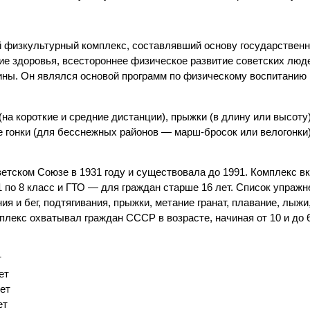
й физкультурный комплекс, составлявший основу государствен
ие здоровья, всестороннее физическое развитие советских люд
дины. Он являлся основой программ по физическому воспитанию 
на короткие и средние дистанции), прыжки (в длину или высоту
ые гонки (для бесснежных районов — марш-бросок или велогонки
етском Союзе в 1931 году и существовала до 1991. Комплекс в
по 8 класс и ГТО — для граждан старше 16 лет. Список упражн
 и бег, подтягивания, прыжки, метание гранат, плавание, лыжи
плекс охватывал граждан СССР в возрасте, начиная от 10 и до 6
т
ет
лет
ет