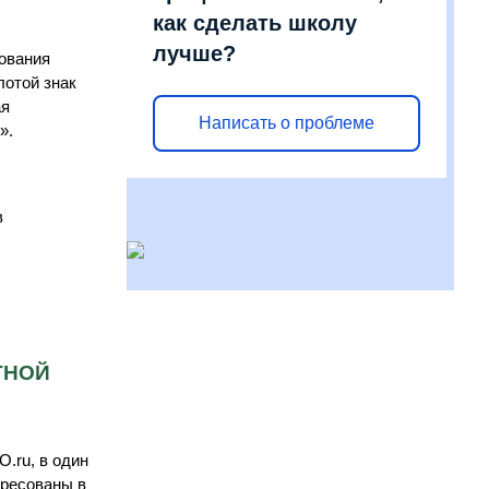
как сделать школу
лучше?
ования
отой знак
ая
Написать о проблеме
».
в
ТНОЙ
.ru, в один
ересованы в