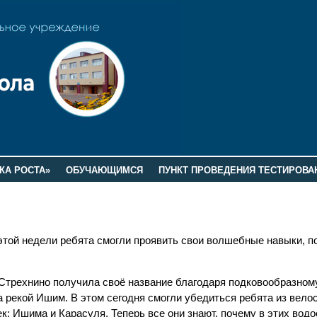
КА РОСТА»
ОБУЧАЮЩИМСЯ
ПУНКТ ПРОВЕДЕНИЯ ТЕСТИРОВА
этой недели ребята смогли проявить свои волшебные навыки, п
Стрехнино получила своё название благодаря подковообразному
а рекой Ишим. В этом сегодня смогли убедиться ребята из вело
к: Ишима и Карасуля. Теперь все они знают, почему в этих вод