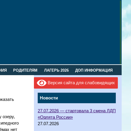
НИЯ
РОДИТЕЛЯМ
ЛАГЕРЬ 2026
ДОП ИНФОРМАЦИЯ
Версия сайта для слабовидящих
Новости
оказать
27.07.2026 — стартовала 3 смена ЛДП
 озеру,
«Орлята России»
сипедного
27.07.2026
оёмах нет