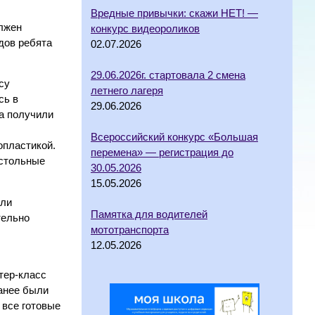
Вредные привычки: скажи НЕТ! —
олжен
конкурс видеороликов
дов ребята
02.07.2026
29.06.2026г. стартовала 2 смена
су
летнего лагеря
сь в
29.06.2026
та получили
Всероссийский конкурс «Большая
опластикой.
перемена» — регистрация до
астольные
30.05.2026
15.05.2026
или
Памятка для водителей
тельно
мототранспорта
12.05.2026
тер-класс
ранее были
 все готовые