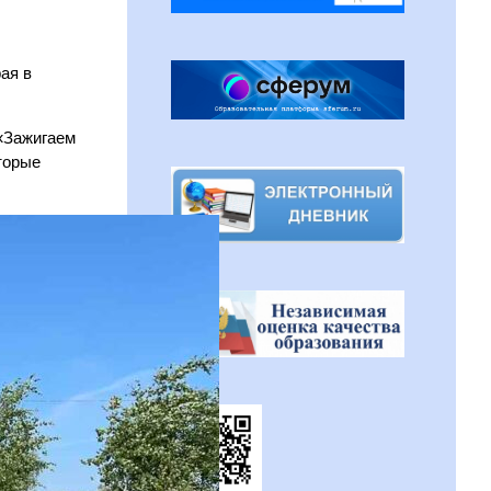
ая в
 «Зажигаем
торые