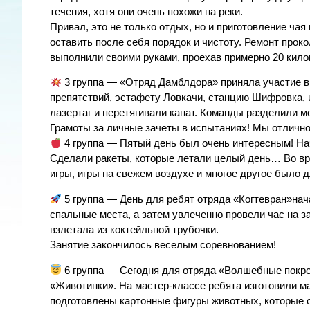
течения, хотя они очень похожи на реки.
Привал, это не только отдых, но и приготовление чая
оставить после себя порядок и чистоту. Ремонт прок
выполнили своими руками, проехав примерно 20 кило
3 группа — «Отряд Дамблдора» приняла участие в
препятствий, эстафету Ловкачи, станцию Шифровка, 
лазертаг и перетягивали канат. Команды разделили м
Грамоты за личные зачеты в испытаниях! Мы отлично
4 группа — Пятый день был очень интересным! Нач
Сделали ракеты, которые летали целый день… Во вр
игры, игры на свежем воздухе и многое другое было д
5 группа — День для ребят отряда «Когтевран»нач
спальные места, а затем увлеченно провели час на з
взлетала из коктейльной трубочки.
Занятие закончилось веселым соревнованием!
6 группа — Сегодня для отряда «Волшебные покро
«Животинки». На мастер-классе ребята изготовили ма
подготовлены картонные фигуры животных, которые о