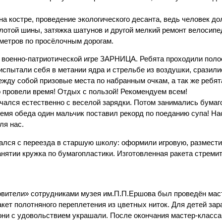
 на костре, проведение экологического десанта, ведь человек д
олотой шины, затяжка шатунов и другой мелкий ремонт велосипе
метров по просёлочным дорогам.
 военно-патриотической игре ЗАРНИЦА. Ребята проходили поло
испытали себя в метании ядра и стрельбе из воздушки, сразили
ежду собой призовые места по набранным очкам, а так же ребя
 провели время! Отдых с пользой! Рекомендуем всем!
ался естественно с веселой зарядки. Потом занимались бумаг
емя обеда один мальчик поставил рекорд по поеданию супа! Н
ля нас.
ался с переезда в старшую школу: оформили игровую, размест
анятии кружка по бумагопластики. Изготовленная ракета стреми
вители» сотрудниками музея им.П.П.Ершова был проведён мас
кет полотняного переплетения из цветных ниток. Для детей за
ни с удовольствием украшали. После окончания мастер-класса